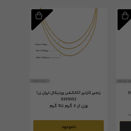
زنجیر کارتیر (کالکشن ورتیکال ایران زر)
0331002
وزن از:
3 گرم تا
5 گرم
د
ناموجود