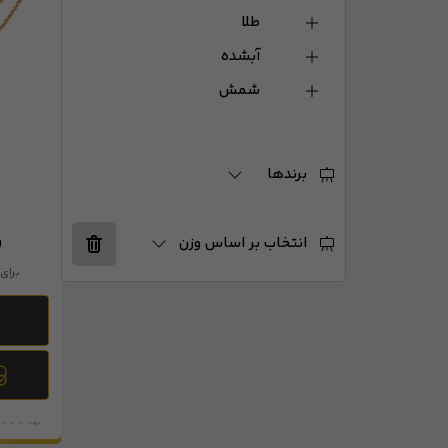
طلا
آبشده
شمش
برندها
و
انتخاب بر اساس وزن
برای