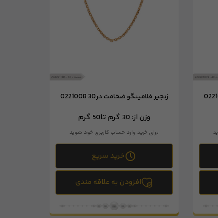
زنجیر فلامینگو ضخامت در30 0221008
وزن از:
30 گرم تا
50 گرم
د
برای خرید وارد حساب کاربری خود شوید
خرید سریع
افزودن به علاقه مندی