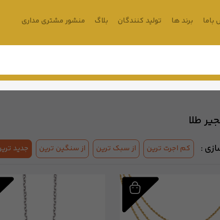
باما
برند ها
تولید کنندگان
بلاگ
منشور مشتری مداری
جیر طلا
زی :
کم اجرت ترین
از سبک ترین
از سنگین ترین
جدید ترین