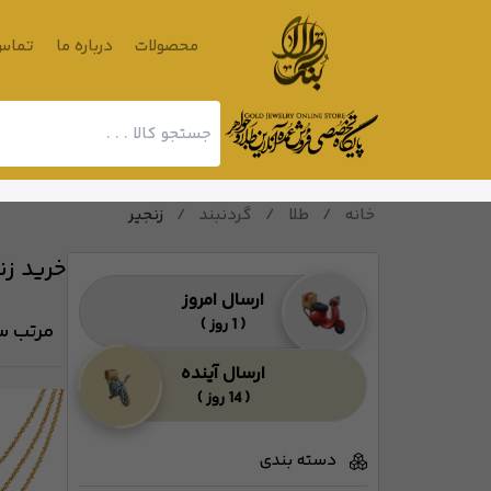
محصولات
درباره ما
تماس 
خانه
/
طلا
/
گردنبند
/
زنجیر
خرید زن
ارسال امروز
( 1 روز )
مرتب سا
ارسال آینده
( 14 روز )
دسته بندی