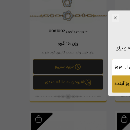
سرویس لورن 0061002
وزن :
15 گرم
و برای
د
برای خرید وارد حساب کاربری خود شوید
خرید سریع
از امروز
افزودن به علاقه مندی