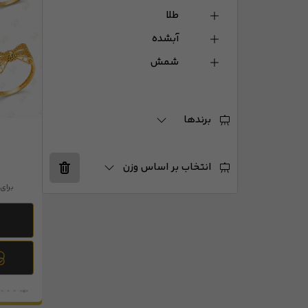
طلا
آبشده
شمش
برندها
انتخاب بر اساس وزن
برای