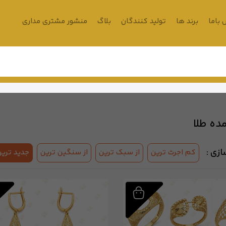
باما
برند ها
تولید کنندگان
بلاگ
منشور مشتری مداری
ده طلا
زی :
کم اجرت ترین
از سبک ترین
از سنگین ترین
جدید ترین