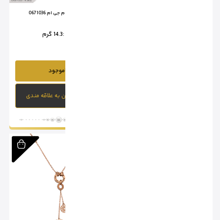
آویز لویی ویتون 0671040
آویز کارتیر ام جی ام 0671036
وزن :
12.5 گرم
وزن :
14.3 گرم
ناموجود
ناموجود
افزودن به علاقه مندی
افزودن به علاقه مندی