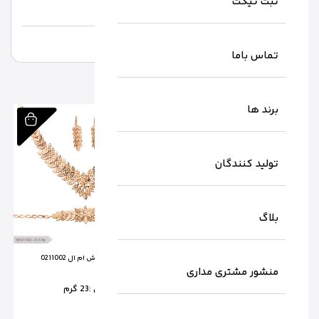
ثبت تیکت
تماس باما
برند ها
تولید کنندگان
بلاگ
سرویس تراش ام ال 0211001
سرویس تراش ام ال 0211002
منشور مشتری مداری
وزن :
21.65 گرم
وزن :
23 گرم