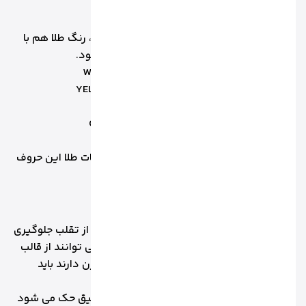
3. کد رنگ طلا
در پاره ای از موارد علاوه بر کد عددی و عیار طلا، رنگ طلا هم با
حروف بر روی مصنوعات طلا نمایش داده می شود.
3.1 طلای سفید را با حرفW مخفف کلمه WHITE
3.2 طلای زرد را با حروف Y مخفف کلمه YELLOW
3.3 طلای رزگلد را با حرف P مخفف کلمه PINK
3.4 طلای سبز را با حرف G مخفف کلمه GREEn
3.5 طلای آبی را با حرف B مخفف کلمه BLUE
و همانطور که به آن اشاره شد در همه مصنوعات طلا این حروف
را حک نمی کنند.
علائم حک شده بر روی شمش طلا:
بر روی شمش طلا هم علائمی حک می شود که از تقلب جلوگیری
شود و هر کدام از کارخانه های تولید کننده می توانند از قالب
هایی که عیار و نام برند یا شرکت وکارخانه و وزن دارند باید
استفاده شود.
بر روی شمش طلا، وزن شمش که به صورت دقیق حک می شود