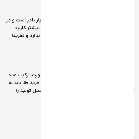
1.11 طلا با عیار 6
طلای 6 عیار با درصد خلوص 25 که در ایران بسیار نادر است و در
کشورهای صنعتی و اروپایی دیده می شود که بیشتر کاربرد
صنعتی و تزئینی دارد و حتی رنگ طلای واقعی ندارد و تقریبا
هنگام فروش هیچ ارزشی ندارد.
2. کد سازنده MARKERs MARK
علاوه بر عیارهای طلا، کد تولید کننده هم به صورت ترکیب عدد
و حروف بر روی مصنوعات حک می شود که برای خرید طلا باید به
آن توجه داشت که هم تولیدکننده طلا و هم محل تولید را
نشان می دهد.
تهران T
اصفهان E
مشهد M