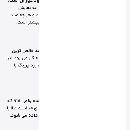
از اصلی ترین اعدادی که بر روی طلا حک می شود عیار آن است.
عیار نشان دهنده خلوص آن است که با حرف K به نمایش
گذاشته می شود. این حرف مخفف KARAT است و هر چه عدد
کنار K بزرگ تر و بیشتر باشد، درجه خلوص آن بیشتر است.
1.1 طلای 24 عیار
طلای 24 عیار با درصد خلوص 999 یا 999.9 درصد خالص ترین
نوع طلاست که بدون هیچ ترکیبی با فلز دیگر به کار می رود این
طلا را به صورت 24k نمایش می دهند که با رنگ زرد پررنگ با
نرمی و انعطاف پذیری بالاست.
1.2 طلای 22 عیار
طلای 22 عیار با درجه خلوص 91.66 درصد و کد سه رقمی 916 که
مقاومت آن بیشتر از طلای 18 عیار و کم تر از طلای 24 است طلا با
این عیار رنگ زرد پر رنگی دارد و با 22k نمایش داده می شود.