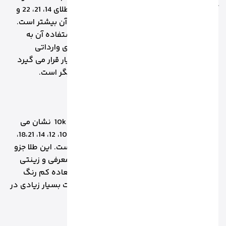
آن را نمایش می دهند. این نوع طلا نسبت به طلای 14، 21، 22 و
24 عیار درصد خلوص کم تری دارد اما مقاومت آن بیشتر است.
این عیار طلا در بازار ایران اصلا رایج نیست و استفاده آن به
صورت کاملا مصرفی است که آن در برخی طلاهای وارداتی
مشاهده می شود. این عیار در مرز طلای کم عیار قرار می گیرد
چرا که نصف آن طلاست و نصف آن آلیاژهای دیگر است.
1.8طلای 10 عیار
طلا با عیار 10 درصد خلوص 41.7 دارد که با عدد 10k نشان می
دهد که درصد خلوص کم تری نسبت به طلای 10، 12، 14، 18،21،
22و 24 عیار دارد اما مقاومت آن بسیار بیشتر است. این طلا جزو
کم عیارترین محسوب می شود و بیشتر جنبه معرفی و زینتی
دارد تا جنبه سرمایه گذاری. رنگ آن زرد فوق العاده کم رنگ
است و نکته قابل توجه این است که افت قیمت بسیار زیادی در
هنگام فروش دارد.
1.9طلای 9 عیار