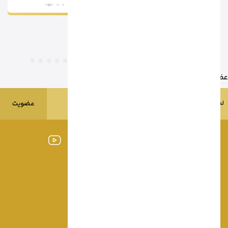
عضویت در خبرنامه
عضویت
09127114432
09103350097
-
info@bonaktala.com
02155610762
تهران - بازار بزرگ - پاساژ خرداد - ط2 - پلاک 219