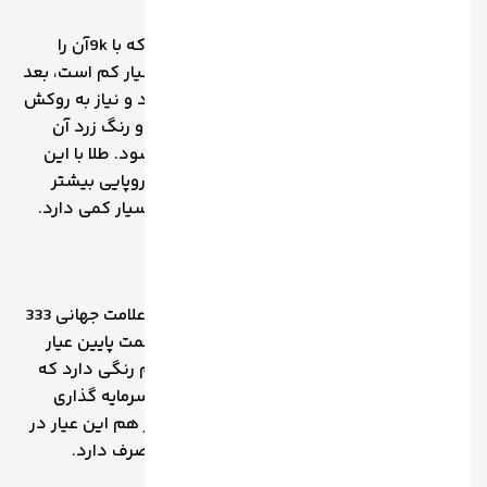
این طلا با درصد خلوص 37.5 درصد و عدد 375 که با 9kآن را
نمایش میدهند. چون درصد خلوص این طلا بسیار کم است، بعد
از مدتی استفاده رنگ آن به مرور از بین می رود و نیاز به روکش
و آبکاری دارد. این طلا بسیار ارزان قیمت است و رنگ زرد آن
بسیار کمرنگ در حدی که تمایل به سفید می شود. طلا با این
عیار در ایران اصلا ریاج نیست و در کشورهای اروپایی بیشتر
دیده می شود. این عیار طلا ارزش سرمایه ای بسیار کمی دارد.
1.10طلا با عیار 8
این طلا با درصد خلوص 33.3 درصد است که با علامت جهانی 333
نشان داده می شود. این عیار در آلمان در قسمت پایین عیار
مجاز نامیده می شود. این عیار هم رنگ زرد کم رنگی دارد که
مقاومت آن بسیار بالا و با دوام است اما ارزش سرمایه گذاری
ندارد و بیشتر جنبه تزئینی و مصرفی دارد و باز هم این عیار در
ایران اصلا رایج نیست و در انگلستان و اروپا مصرف دارد.