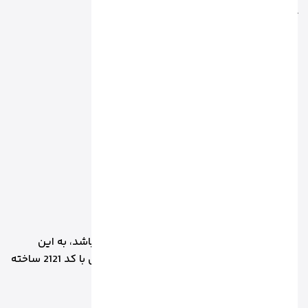
آذربایجان شرقیA
آذربایجان غربیW
اردبیلB
البرزa
ایلام I
بوشهرB
چهارمحال و بختیاری P
خراسان شمالیn
خراسان رضوی K
خراسان جنوبی m
خوزستانU
زنجانZ
سمنانC
سیستان بلوچستانS
مثلا اگر داخل دستبند عدد T2121 به کار رفته باشد، به این
معناست که این دستبند در تهران در کارگاهی با کد 2121 ساخته
می شود.