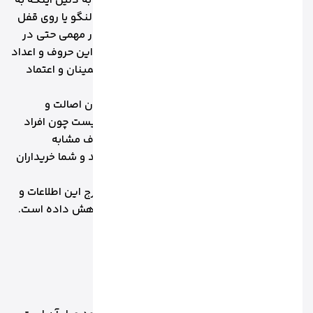
خلوص هستند. این کدها در بعضی مصنوعات به دلیل اینکه به
زیبایی آن خدشه ای وارد نشود، معمولا داخل النگو یا روی قفل
دستبند گردنبند درج می شود و اطلاعات بسیار مهمی حتی در
مورد تولید کننده ارائه می دهد. آشنا بودن با این حروف و اعداد
و میزان خلوص باعث می شود برای خرید طلا اطمینان و اعتماد
بیشتری داشته باشید.
اما با توجه به اعداد و حروف برای تشخیص میزان اصالت و
کیفیت در هنگام خرید طلا، به تنهایی کافی نیست چون افراد
متقلب ممکن است از این مجموعه اعداد و حروف مشابه
استفاده کنند و بر روی طلاهای تقلب درج کنند و شما خریداران
را دچار اشتباه جبران ناپذیر کنند.
اتحادیه صنف طلا ، تولیدکنندگان را ملزم به درج این اطلاعات و
کدها کرده است که درصد تقلب را به شدت کاهش داده است.
اعداد و حروف طلا چه چیزی را نشان می دهد؟
1. کد عیار طلا